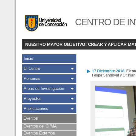
CENTRO DE IN
NUESTRO MAYOR OBJETIVO: CREAR Y APLICAR MA
Inicio
El Centro
17 Diciembre 2018
:
Eleme
Felipe Sandoval y Cristian
Personas
Áreas de Investigación
Proyectos
Publicaciones
Eventos
Eventos del CI²MA
Eventos Externos