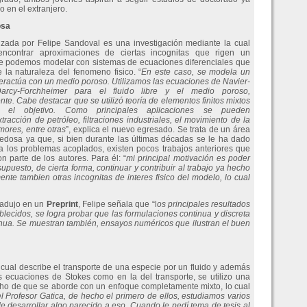
o en el extranjero.
osa
lizada por Felipe Sandoval es una investigación mediante la cual
encontrar aproximaciones de ciertas incognitas que rigen un
 podemos modelar con sistemas de ecuaciones diferenciales que
la naturaleza del fenomeno fisico. “
En este caso, se modela un
teractúa con un medio poroso. Utilizamos las ecuaciones de Navier-
arcy-Forchheimer para el fluido libre y el medio poroso,
te. Cabe destacar que se utilizó teoría de elementos finitos mixtos
r el objetivo. Como principales aplicaciones se pueden
racción de petróleo, filtraciones industriales, el movimiento de la
mores, entre otras
”, explica el nuevo egresado. Se trata de un área
edosa ya que, si bien durante las últimas décadas se le ha dado
a los problemas acoplados, existen pocos trabajos anteriores que
 parte de los autores. Para él: “
mi principal motivación es poder
 supuesto, de cierta forma, continuar y contribuir al trabajo ya hecho
ente tambien otras incognitas de interes fisico del modelo, lo cual
radujo en un
Preprint
, Felipe señala que “l
os principales resultados
ablecidos, se logra probar que las formulaciones continua y discreta
inua. Se muestran también, ensayos numéricos que ilustran el buen
cual describe el transporte de una especie por un fluido y además
as ecuaciones de Stokes como en la del transporte, se utilizo una
hecho de que se aborde con un enfoque completamente mixto, lo cual
 Profesor Gatica, de hecho el primero de ellos, estudiamos varios
 desarrollar algo parecido a eso. Cuando le pedí tema de tesis al