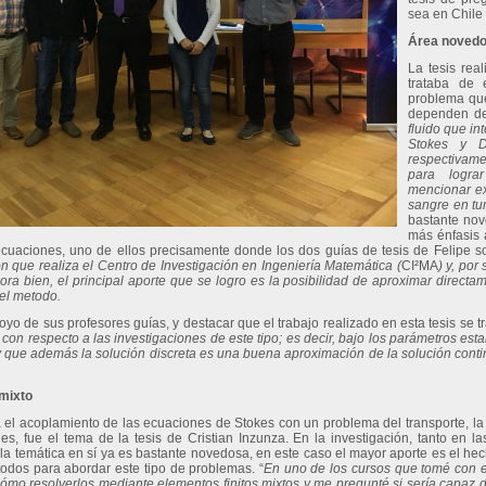
sea en Chile 
Área noved
La tesis rea
trataba de 
problema que
dependen de 
fluido que in
Stokes y D
respectivamen
para logra
mencionar ext
sangre en tu
bastante nov
más énfasis 
cuaciones, uno de ellos precisamente donde los dos guías de tesis de Felipe son
ón que realiza el Centro de Investigación en Ingeniería Matemática (
CI²MA
) y, por
ora bien, el principal aporte que se logro es la posibilidad de aproximar directam
del metodo.
yo de sus profesores guías, y destacar que el trabajo realizado en esta tesis se t
con respecto a las investigaciones de este tipo; es decir, bajo los parámetros est
y que además la solución discreta es una buena aproximación de la solución cont
mixto
 el acoplamiento de las ecuaciones de Stokes con un problema del transporte, la 
es, fue el tema de la tesis de Cristian Inzunza. En la investigación, tanto en l
n la temática en sí ya es bastante novedosa, en este caso el mayor aporte es el 
odos para abordar este tipo de problemas. “
En uno de los cursos que tomé con el
mo resolverlos mediante elementos finitos mixtos y me pregunté si sería capaz de