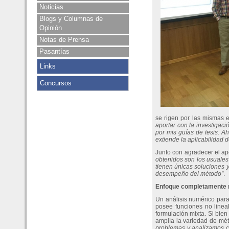
Noticias
Blogs y Columnas de
Opinión
Notas de Prensa
Pasantías
Links
Concursos
se rigen por las mismas e
aportar con la investigaci
por mis guías de tesis. Ah
extiende la aplicabilidad 
Junto con agradecer el apo
obtenidos son los usuales 
tienen únicas soluciones 
desempeño del método”
.
Enfoque completamente 
Un análisis numérico para
posee funciones no lineal
formulación mixta. Si bie
amplía la variedad de mét
problemas y analizamos có