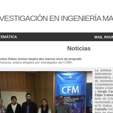
VESTIGACIÓN EN INGENIERÍA M
TEMÁTICA
MAIL ROU
Noticias
ntos finitos mixtos inspira dos nuevas tesis de pregrado
 Inzunza, ambos dirigidos por investigador del CI²MA
La primera
defendieron 
Matemática, 
de elementos
Completamen
Stokes y Dar
y
Sergio Ca
Eligio Colm
tesis de Cri
Aumentado p
el Dr. Gatic
Camaño
(UC
tesis de pre