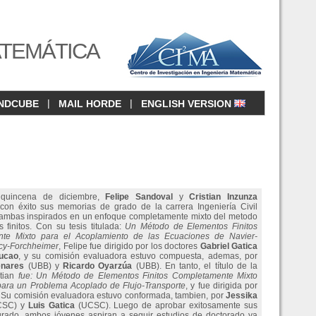
ATEMÁTICA
|
|
NDCUBE
MAIL HORDE
ENGLISH VERSION
 quincena de diciembre,
Felipe Sandoval
y
Cristian Inzunza
con éxito sus memorias de grado de la carrera Ingeniería Civil
ambas inspirados en un enfoque completamente mixto del metodo
 finitos. Con su tesis titulada:
Un Método de Elementos Finitos
te Mixto para el Acoplamiento de las Ecuaciones de Navier-
cy-Forchheimer
, Felipe fue dirigido por los doctores
Gabriel Gatica
ucao
, y su comisión evaluadora estuvo compuesta, ademas, por
enares
(UBB) y
Ricardo Oyarzúa
(UBB). En tanto, el título de la
stian
fue: Un Método de Elementos Finitos Completamente Mixto
ara un Problema Acoplado de Flujo-Transporte
, y fue dirigida por
a. Su comisión evaluadora estuvo conformada, tambien, por
Jessika
SC) y
Luis Gatica
(UCSC). Luego de aprobar exitosamente sus
grado, ambos jóvenes aspiran a seguir estudios de doctorado ya