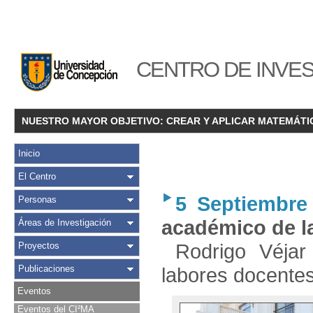
CENTRO DE INVES
NUESTRO MAYOR OBJETIVO: CREAR Y APLICAR MATEMÁTI
Inicio
El Centro
5 Septiembre
Personas
académico de l
Áreas de Investigación
Rodrigo Véjar
Proyectos
Publicaciones
labores docentes 
Eventos
Eventos del CI²MA