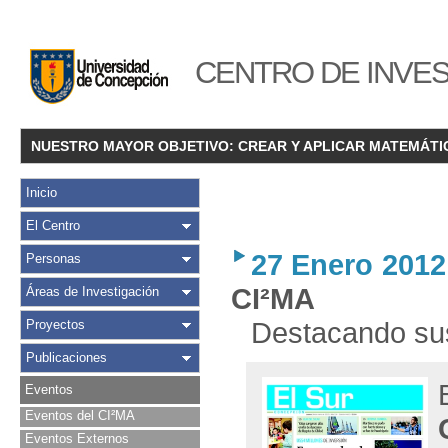
CENTRO DE INVES
NUESTRO MAYOR OBJETIVO: CREAR Y APLICAR MATEMÁTI
Inicio
El Centro
27 Enero 2012
Personas
CI²MA
Áreas de Investigación
Destacando sus 
Proyectos
Publicaciones
Eventos
Eventos del CI²MA
Eventos Externos