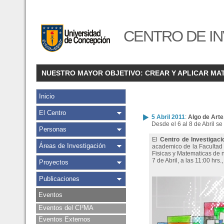
CENTRO DE IN
NUESTRO MAYOR OBJETIVO: CREAR Y APLICAR MA
Inicio
El Centro
5 Abril 2011
:
Algo de Arte
Desde el 6 al 8 de Abril s
Personas
El
Centro de Investigac
Áreas de Investigación
academico de la Facultad d
Fisicas y Matematicas de 
7 de Abril, a las 11:00 hrs
Proyectos
Publicaciones
Eventos
Eventos del CI²MA
Eventos Externos