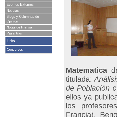
Eventos Externos
Noticias
Blogs y Columnas de
Opinión
Notas de Prensa
Pasantías
Links
Concursos
Matematica
de
titulada:
Anális
de Población c
ellos ya publi
los profesore
Francia), Beno