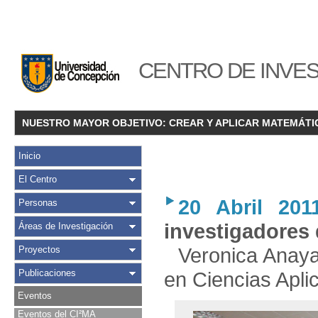
CENTRO DE INVES
NUESTRO MAYOR OBJETIVO: CREAR Y APLICAR MATEMÁTI
Inicio
El Centro
20 Abril 201
Personas
investigadores 
Áreas de Investigación
Veronica Anaya
Proyectos
Publicaciones
en Ciencias Apli
Eventos
Eventos del CI²MA