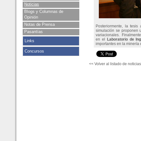
Noticias
Blogs y Columnas de
Opinión
Notas de Prensa
Posteriormente, la tesis
simulación se proponen u
Pasantías
variacionales. Finalmente,
en el
Laboratorio de In
Links
importantes en la minería
Concursos
<< Volver al listado de noticias