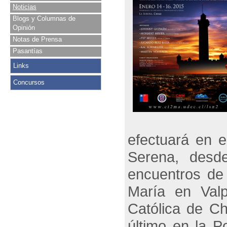
Noticias
Blogs y Columnas de
Opinión
Notas de Prensa
Pasantías
Links
Concursos
efectuará en 
Serena, desd
encuentros de 
María en Valp
Católica de Ch
último en la P