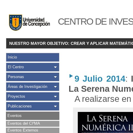
CENTRO DE INVES
NUESTRO MAYOR OBJETIVO: CREAR Y APLICAR MATEMÁTI
Inicio
El Centro
9 Julio 2014
:
Personas
La Serena Numér
Áreas de Investigación
A realizarse e
Proyectos
Publicaciones
Eventos
Eventos del CI²MA
Eventos Externos