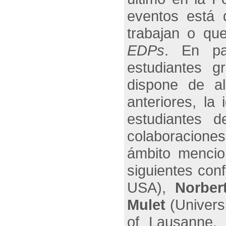
eventos está 
trabajan o qu
EDPs
. En par
estudiantes 
dispone de al
anteriores, la
estudiantes 
colaboracione
ámbito mencio
siguientes con
USA),
Norber
Mulet
(Univers
of Lausanne, 