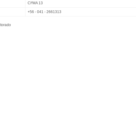
CI²MA 13
+56 - 041 - 2661313
ctorado