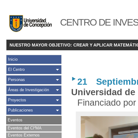
CENTRO DE INVES
NUESTRO MAYOR OBJETIVO: CREAR Y APLICAR MATEMÁTI
Inicio
El Centro
21 Septiemb
Personas
Universidad de S
Áreas de Investigación
Financiado por
Proyectos
Publicaciones
Eventos
Eventos del CI²MA
Eventos Externos