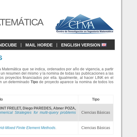
ATEMÁTICA
|
|
NDCUBE
MAIL HORDE
ENGLISH VERSION
S
a Matemática que se indica, ordenados por año de vigencia, a partir
un resumen del mismo y la nomina de todas las publicaciones a las
os proyectos financiados por ella. Igualmente, al hacer LINK en el
 en un determinado
Tipo
de proyecto aparece la nomina de todos los
lo
Tipo
ONT FRELET
,
Diego PAREDES
,
Abner POZA
,
numerical Strategies for multi-query problems
Ciencias Básicas
rid-Mixed Finite Element Methods
.
Ciencias Básicas