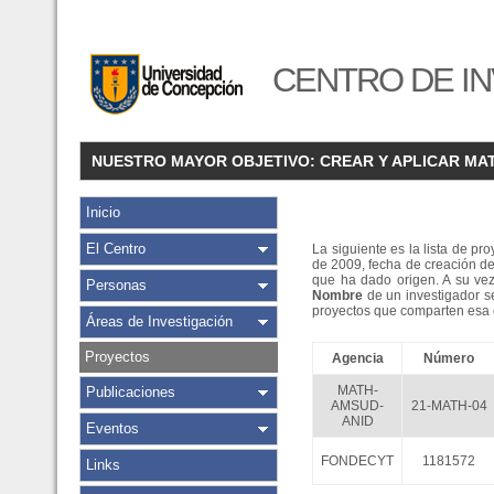
CENTRO DE IN
NUESTRO MAYOR OBJETIVO: CREAR Y APLICAR MA
Inicio
El Centro
La siguiente es la lista de pr
de 2009, fecha de creación de
que ha dado origen. A su ve
Personas
Nombre
de un investigador se
proyectos que comparten esa c
Áreas de Investigación
Proyectos
Agencia
Número
MATH-
Publicaciones
AMSUD-
21-MATH-04
ANID
Eventos
FONDECYT
1181572
Links