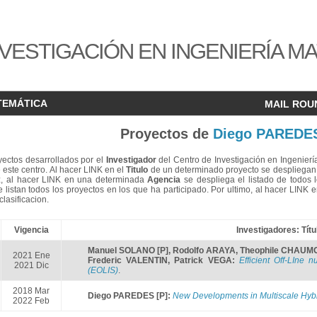
VESTIGACIÓN EN INGENIERÍA M
TEMÁTICA
MAIL ROU
Proyectos de
Diego PAREDE
oyectos desarrollados por el
Investigador
del Centro de Investigación en Ingenierí
 este centro. Al hacer LINK en el
Titulo
de un determinado proyecto se despliegan 
z, al hacer LINK en una determinada
Agencia
se despliega el listado de todos l
 listan todos los proyectos en los que ha participado. Por ultimo, al hacer LINK
lasificacion.
Vigencia
Investigadores: Títu
Manuel SOLANO [P]
,
Rodolfo ARAYA
,
Theophile CHAUM
2021 Ene
Frederic VALENTIN
,
Patrick VEGA
:
Efficient Off-LIne 
2021 Dic
(EOLIS)
.
2018 Mar
Diego PAREDES [P]
:
New Developments in Multiscale Hyb
2022 Feb