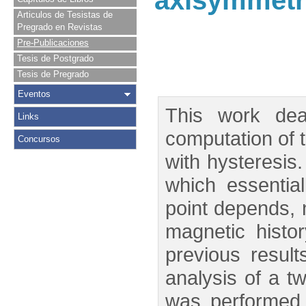
axisymmetri
Articulos de Tesistas de
Pregrado en Revistas
Pre-Publicaciones
Tesis de Postgrado
Tesis de Pregrado
Eventos
This work dea
Links
computation of t
Concursos
with hysteresis
which essentia
point depends, n
magnetic hist
previous resul
analysis of a t
was performed 