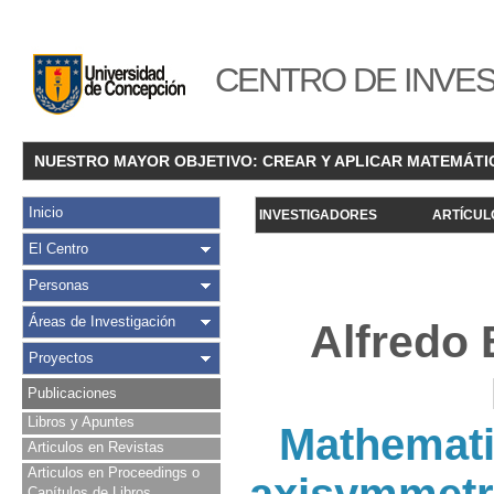
CENTRO DE INVES
NUESTRO MAYOR OBJETIVO: CREAR Y APLICAR MATEMÁTI
Inicio
INVESTIGADORES
ARTÍCUL
El Centro
Personas
Áreas de Investigación
Alfredo
Proyectos
Publicaciones
Libros y Apuntes
Mathematic
Articulos en Revistas
Articulos en Proceedings o
Capítulos de Libros