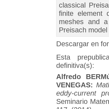
classical Preis
finite element 
meshes and a 
Preisach model i
Descargar en f
Esta prepublic
definitiva(s):
Alfredo BERM
VENEGAS:
Mat
eddy-current p
Seminario Matema