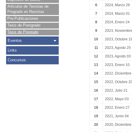
6
2024, Marzo 26
Articulos de Tesistas de
Pregrado en Revistas
7
2024, Marzo 01
Pre-Publicaciones
8
2024, Enero 24
Tesis de Postgrado
9
2023, Noviembr
Tesis de Pregrado
10
2023, Octubre 1
Eventos
11
2023, Agosto 25
Links
12
2023, Agosto 03
Concursos
13
2023, Enero 10
14
2022, Diciembre
15
2022, Octubre 2
16
2022, Julio 21
17
2022, Mayo 03
18
2022, Enero 27
19
2021, Junio 04
20
2020, Diciembre