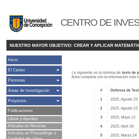
CENTRO DE INVES
NUESTRO MAYOR OBJETIVO: CREAR Y APLICAR MATEMÁTI
Inicio
El Centro
La siguiente es la nómina de
tesis de 
ficha completa con la información más re
Personas
Áreas de Investigación
#
Defensa de Tesi
1
2025, Agosto 25
Proyectos
2
2025, Agosto 22
Publicaciones
3
2025, Mayo 12
Libros y Apuntes
Articulos en Revistas
4
2025, Abril 28
Articulos en Proceedings o
5
2025, Marzo 24
Capítulos de Libros