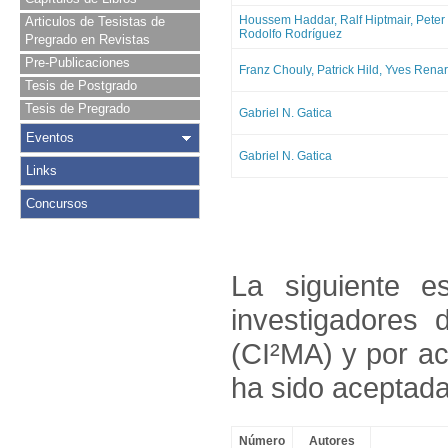
Houssem Haddar, Ralf Hiptmair, Peter
Articulos de Tesistas de
Rodolfo Rodríguez
Pregrado en Revistas
Pre-Publicaciones
Franz Chouly, Patrick Hild, Yves Rena
Tesis de Postgrado
Tesis de Pregrado
Gabriel N. Gatica
Eventos
Gabriel N. Gatica
Links
Concursos
La siguiente e
investigadores 
(
CI²MA) y por ac
ha sido aceptada
Número
Autores