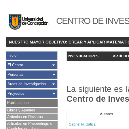
CENTRO DE INVES
NUESTRO MAYOR OBJETIVO: CREAR Y APLICAR MATEMÁTI
Inicio
INVESTIGADORES
ARTÍCUL
El Centro
Personas
Áreas de Investigación
La siguiente es 
Proyectos
Centro de Inves
Publicaciones
Libros y Apuntes
Autores
Articulos en Revistas
Articulos en Proceedings o
Gabriel N. Gatica
Capítulos de Libros