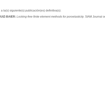
a la(s) siguiente(s) publicación(es) definitiva(s):
RUIZ-BAIER:
Locking-free finite element methods for poroelasticity
. SIAM Journal o