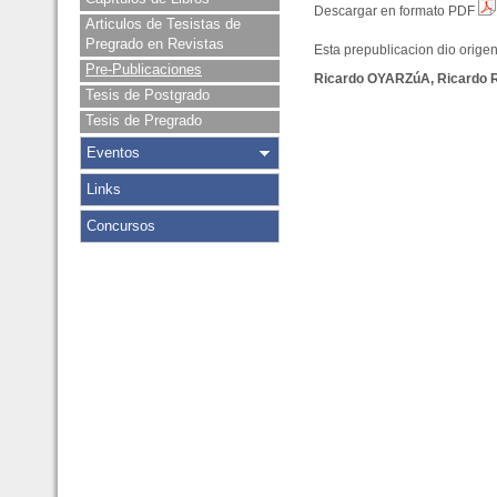
Descargar en formato PDF
Articulos de Tesistas de
Pregrado en Revistas
Esta prepublicacion dio origen 
Pre-Publicaciones
Ricardo OYARZúA, Ricardo 
Tesis de Postgrado
Tesis de Pregrado
Eventos
Links
Concursos