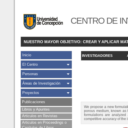
CENTRO DE IN
NUESTRO MAYOR OBJETIVO: CREAR Y APLICAR MA
Inicio
INVESTIGADORES
El Centro
Personas
Áreas de Investigación
Proyectos
Publicaciones
We propose a new formulatio
Libros y Apuntes
porous medium, known as th
formulations are analyzed 
Articulos en Revistas
competitive accuracy of the
Articulos en Proceedings o
Capítulos de Libros