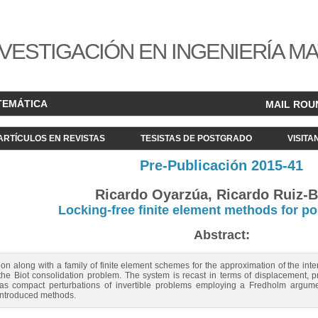
VESTIGACIÓN EN INGENIERÍA M
TEMÁTICA
MAIL ROU
ARTÍCULOS EN REVISTAS
TESISTAS DE POSTGRADO
VISITA
Pre-Publicación 2015-41
Ricardo Oyarzúa, Ricardo Ruiz-B
Locking-free finite element methods for po
Abstract:
n along with a family of finite element schemes for the approximation of the int
e Biot consolidation problem. The system is recast in terms of displacement, pr
as compact perturbations of invertible problems employing a Fredholm argumen
 introduced methods.