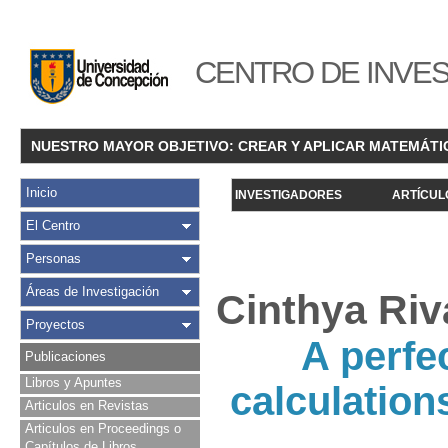
CENTRO DE INVES
NUESTRO MAYOR OBJETIVO: CREAR Y APLICAR MATEMÁTI
Inicio
INVESTIGADORES
ARTÍCUL
El Centro
Personas
Áreas de Investigación
Cinthya Riv
Proyectos
A perfe
Publicaciones
Libros y Apuntes
calculations
Articulos en Revistas
Articulos en Proceedings o
Capítulos de Libros