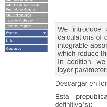
Articulos de Tesistas de
Pregrado en Revistas
Pre-Publicaciones
Tesis de Postgrado
Tesis de Pregrado
We introduce a
Eventos
calculations of 
Links
integrable abso
Concursos
which reduce the
In addition, w
layer parameter
Descargar en f
Esta prepublic
definitiva(s):