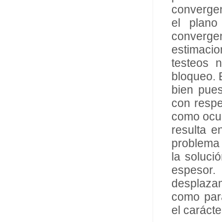
convergen
el plan
converg
estimaci
testeos 
bloqueo. 
bien pues
con respe
como ocur
resulta e
problema 
la soluci
espesor
desplazam
como para
el carácte