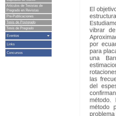
Articulos de Tesistas de
El objeti
Pregrado en Revistas
estructu
Pre-Publicaciones
Estudiam
Tesis de Postgrado
Tesis de Pregrado
vibrar d
Eventos
Aproxima
por ecua
Links
para plac
Concursos
una Bar
estimaci
rotacione
las frecu
del espe
confirman
método. 
método p
problem