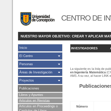
CENTRO DE IN
NUESTRO MAYOR OBJETIVO: CREAR Y APLICAR MA
Inicio
INVESTIGADORES
El Centro
Personas
La siguiente es la lista de pu
Áreas de Investigación
en Ingeniería Matemática
(CI
AMS. A su vez, al hacer LINK 
Proyectos
Publicacione
Publicaciones
Libros y Apuntes
Articulos en Revistas
Articulos en Proceedings o
Número
Capítulos de Libros