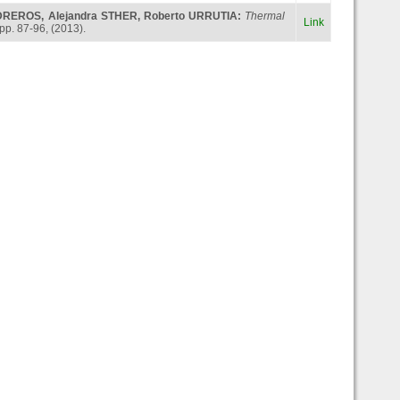
EDREROS
,
Alejandra STHER
,
Roberto URRUTIA
:
Thermal
Link
, pp. 87-96, (2013).