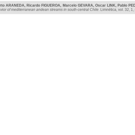
erto ARANEDA
,
Ricardo FIGUEROA
,
Marcelo GEVARA
,
Oscar LINK
,
Pablo P
vior of mediterranean andean streams in south-central Chile
. Limnética, vol. 32, 1