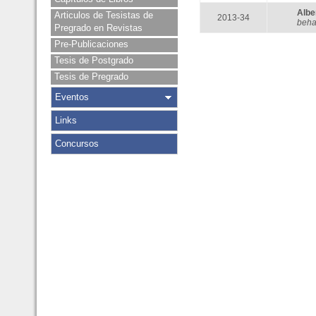
Alb
Articulos de Tesistas de
2013-34
beha
Pregrado en Revistas
Pre-Publicaciones
Tesis de Postgrado
Tesis de Pregrado
Eventos
Links
Concursos