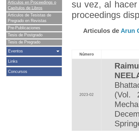
su vez, al hace
Articulos en Proceedings o
Capítulos de Libros
proceedings disp
Articulos de Tesistas de
Pregrado en Revistas
Pre-Publicaciones
Articulos de
Arun 
Tesis de Postgrado
Tesis de Pregrado
Eventos
Número
Links
Raim
Concursos
NEEL
Bhatta
(Vol.
2023-02
Mechan
Decem
Spring