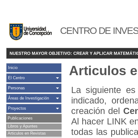
CENTRO DE INVES
NUESTRO MAYOR OBJETIVO: CREAR Y APLICAR MATEMÁTI
Articulos 
Inicio
El Centro
La siguiente es 
Personas
indicado, orden
Áreas de Investigación
creación del
Cen
Proyectos
Publicaciones
Al hacer LINK en
Libros y Apuntes
todas las public
Articulos en Revistas