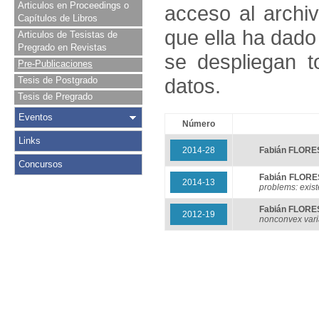
Articulos en Proceedings o
acceso al archivo
Capítulos de Libros
que ella ha dado
Articulos de Tesistas de
Pregrado en Revistas
se despliegan t
Pre-Publicaciones
datos.
Tesis de Postgrado
Tesis de Pregrado
Eventos
Número
Links
2014-28
Fabián FLOR
Concursos
Fabián FLOR
2014-13
problems: exist
Fabián FLOR
2012-19
nonconvex vari