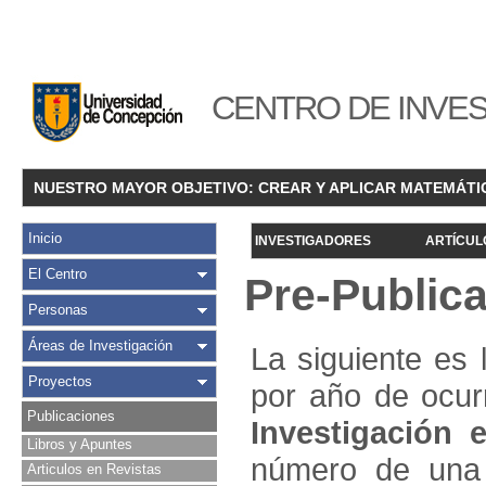
CENTRO DE INVES
NUESTRO MAYOR OBJETIVO: CREAR Y APLICAR MATEMÁTI
Inicio
INVESTIGADORES
ARTÍCUL
El Centro
Pre-Public
Personas
Áreas de Investigación
La siguiente es 
Proyectos
por año de ocur
Publicaciones
Investigació
n e
Libros y Apuntes
número de una 
Articulos en Revistas