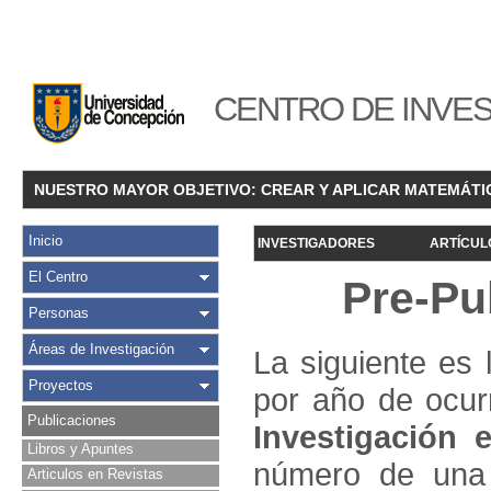
CENTRO DE INVES
NUESTRO MAYOR OBJETIVO: CREAR Y APLICAR MATEMÁTI
Inicio
INVESTIGADORES
ARTÍCUL
El Centro
Pre-Pu
Personas
Áreas de Investigación
La siguiente es 
Proyectos
por año de ocur
Publicaciones
Investigació
n e
Libros y Apuntes
número de una 
Articulos en Revistas