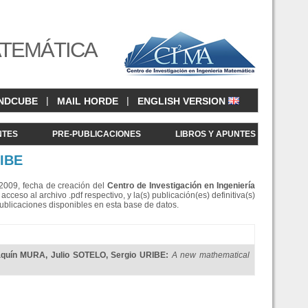
ATEMÁTICA
|
|
NDCUBE
MAIL HORDE
ENGLISH VERSION
NTES
PRE-PUBLICACIONES
LIBROS Y APUNTES
RIBE
e 2009, fecha de creación del
Centro de Investigació
n en Ingeniería
eso al archivo .pdf respectivo, y la(s) publicación(es) definitiva(s)
Publicaciones disponibles en esta base de datos.
aquín MURA
,
Julio SOTELO
,
Sergio URIBE
:
A new mathematical