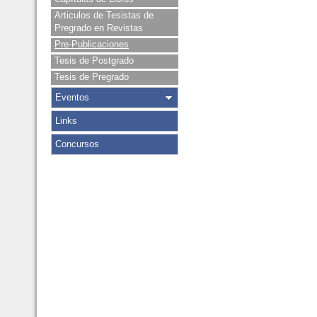
Articulos de Tesistas de
Pregrado en Revistas
Pre-Publicaciones
Tesis de Postgrado
Tesis de Pregrado
Eventos
Links
Concursos