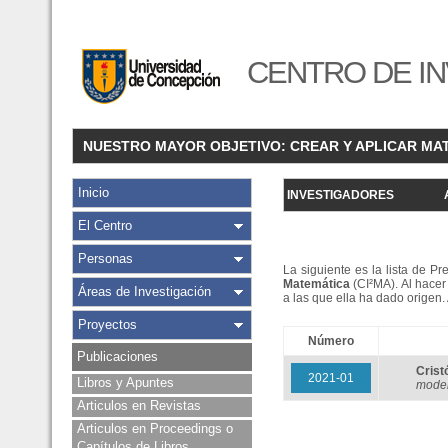
CENTRO DE IN
NUESTRO MAYOR OBJETIVO: CREAR Y APLICAR MA
Inicio
INVESTIGADORES
El Centro
Personas
La siguiente es la lista de P
Matemática
(CI²MA). Al hacer 
Áreas de Investigación
a las que ella ha dado origen
Proyectos
Número
Publicaciones
Cris
2021-01
Libros y Apuntes
model
Articulos en Revistas
Articulos en Proceedings o
Capítulos de Libros