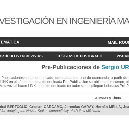
VESTIGACIÓN EN INGENIERÍA M
TEMÁTICA
MAIL ROU
ARTÍCULOS EN REVISTAS
TESISTAS DE POSTGRADO
VISITA
Pre-Publicaciones de
Sergio U
re-Publicaciones del autor indicado, ordenadas por año de ocurrencia, a partir d
LINK en el número de una determinada Pre-Publicación se obtiene el resumen, el acc
. A su vez, al hacer LINK en un determinado co-autor se despliegan todas sus Pre-
Autores y Título
tóbal BERTOGLIO
,
Cristian CÁRCAMO
,
Jeremías GARAY
,
Hernán MELLA
,
Jo
 for verifying the Navier-Stokes compatibility of 4D flow MRI data
.