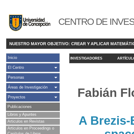
CENTRO DE INVES
NUESTRO MAYOR OBJETIVO: CREAR Y APLICAR MATEMÁTI
Inicio
INVESTIGADORES
ARTÍCUL
El Centro
Personas
Áreas de Investigación
Fabián Fl
Proyectos
Publicaciones
Libros y Apuntes
A Brezis-
Articulos en Revistas
Articulos en Proceedings o
Capítulos de Libros