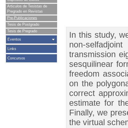
Articulos de Tesistas de
Pregrado en Revistas
Pre-Publicaciones
Tesis de Postgrado
Tesis de Pregrado
In this study, w
Eventos
non-selfadjoi
Links
transmission ei
Concursos
sesquilinear fo
freedom associ
on the polygon
correct approx
estimate for th
Finally, we pres
the virtual sche