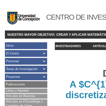
CENTRO DE INVES
NUESTRO MAYOR OBJETIVO: CREAR Y APLICAR MATEMÁTI
Inicio
INVESTIGADORES
ARTÍCUL
El Centro
Personas
Áreas de Investigación
Proyectos
A $C^{1
Publicaciones
Libros y Apuntes
discretiz
Articulos en Revistas
Articulos en Proceedings o
Capítulos de Libros