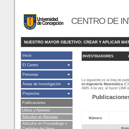
CENTRO DE IN
NUESTRO MAYOR OBJETIVO: CREAR Y APLICAR MA
Inicio
INVESTIGADORES
El Centro
Personas
La siguiente es la lista de pu
Áreas de Investigación
en Ingeniería Matemática
(CI
AMS. A su vez, al hacer LINK 
Proyectos
Publicacione
Publicaciones
Libros y Apuntes
Articulos en Revistas
Número
Articulos en Proceedings o
Capítulos de Libros
Rai