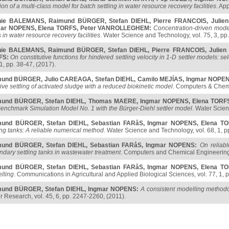
ion of a multi-class model for batch settling in water resource recovery facilities
. Ap
hie BALEMANS
,
Raimund BÜRGER
,
Stefan DIEHL
,
Pierre FRANCOIS
,
Julie
mar NOPENS
,
Elena TORFS
,
Peter VANROLLEGHEM
:
Concentration-driven model
 in water resource recovery facilities
. Water Science and Technology, vol. 75, 3, pp
hie BALEMANS
,
Raimund BÜRGER
,
Stefan DIEHL
,
Pierre FRANCOIS
,
Julie
FS
:
On constitutive functions for hindered settling velocity in 1-D settler models: s
1, pp. 38-47, (2017).
mund BÜRGER
,
Julio CAREAGA
,
Stefan DIEHL
,
Camilo MEJÍAS
,
Ingmar NOPE
ive settling of activated sludge with a reduced biokinetic model
. Computers & Chemi
mund BÜRGER
,
Stefan DIEHL
,
Thomas MAERE
,
Ingmar NOPENS
,
Elena TORF
Benchmark Simulation Model No. 1 with the Bürger-Diehl settler model
. Water Scien
mund BÜRGER
,
Stefan DIEHL
,
Sebastian FARåS
,
Ingmar NOPENS
,
Elena T
ing tanks: A reliable numerical method
. Water Science and Technology, vol. 68, 1, p
mund BÜRGER
,
Stefan DIEHL
,
Sebastian FARåS
,
Ingmar NOPENS
:
On reliabl
ndary settling tanks in wastewater treatment
. Computers and Chemical Engineering, 
mund BÜRGER
,
Stefan DIEHL
,
Sebastian FARåS
,
Ingmar NOPENS
,
Elena T
lling
. Communications in Agricultural and Applied Biological Sciences, vol. 77, 1, 
mund BÜRGER
,
Stefan DIEHL
,
Ingmar NOPENS
:
A consistent modelling methodo
r Research, vol. 45, 6, pp. 2247-2260, (2011).