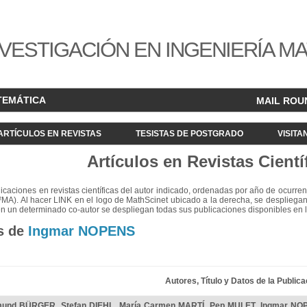
VESTIGACIÓN EN INGENIERÍA M
TEMÁTICA
MAIL ROU
ARTÍCULOS EN REVISTAS
TESISTAS DE POSTGRADO
VISITA
Artículos en Revistas Cientí
blicaciones en revistas científicas del autor indicado, ordenadas por año de ocurren
²MA). Al hacer LINK en el logo de MathScinet ubicado a la derecha, se despliegan
en un determinado co-autor se despliegan todas sus publicaciones disponibles en 
s de
Ingmar NOPENS
Autores, Título y Datos de la Publica
mund BÜRGER
,
Stefan DIEHL
,
María Carmen MARTÍ
,
Pep MULET
,
Ingmar NO