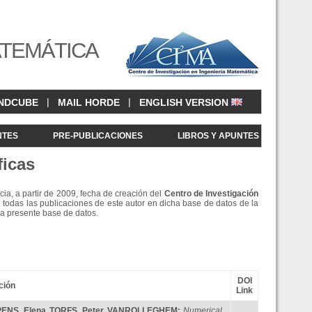
ATEMÁTICA
|
|
NDCUBE
MAIL HORDE
ENGLISH VERSION
NTES
PRE-PUBLICACIONES
LIBROS Y APUNTES
ficas
cia, a partir de 2009, fecha de creación del
Centro de Investigació
n
 todas las publicaciones de este autor en dicha base de datos de la
la presente base de datos.
DOI
ción
Link
PENS
,
Elena TORFS
,
Peter VANROLLEGHEM
:
Numerical