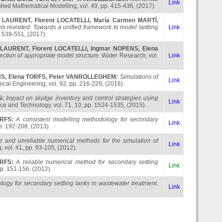
Link
plied Mathematical Modelling, vol. 49, pp. 415-436, (2017).
n LAURENT
,
Florent LOCATELLI
,
María Carmen MARTÍ
,
s revisited: Towards a unified framework to model settling
Link
. 539-551, (2017).
n LAURENT
,
Florent LOCATELLI
,
Ingmar NOPENS
,
Elena
election of appropriate model structure
. Water Research, vol.
Link
NS
,
Elena TORFS
,
Peter VANROLLEGHEM
:
Simulations of
Link
cal Engineering, vol. 92, pp. 216-229, (2016).
S
:
Impact on sludge inventory and control strategies using
Link
ce and Technology, vol. 71, 10, pp. 1524-1535, (2015).
ORFS
:
A consistent modelling methodology for secondary
Link
p. 192-208, (2013).
e and unreliable numerical methods for the simulation of
Link
vol. 41, pp. 93-105, (2012).
ORFS
:
A reliable numerical method for secondary settling
Link
pp. 151-156, (2012).
logy for secondary settling tanks in wastewater treatment
.
Link