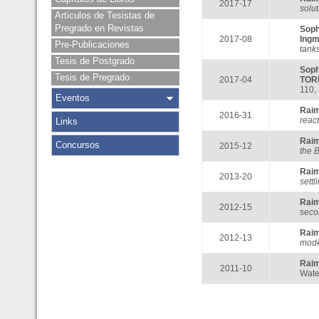
2017-17
solut
Articulos de Tesistas de
Pregrado en Revistas
Sop
2017-08
Ing
Pre-Publicaciones
tanks
Tesis de Postgrado
Sop
Tesis de Pregrado
2017-04
TOR
110, 
Eventos
Rai
2016-31
react
Links
Rai
Concursos
2015-12
the 
Rai
2013-20
settl
Rai
2012-15
seco
Rai
2012-13
mode
Rai
2011-10
Wate