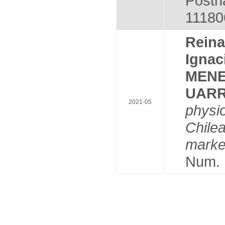
Posth
11180
Rein
Igna
MEN
UAR
2021-05
physio
Chile
marke
Num. 