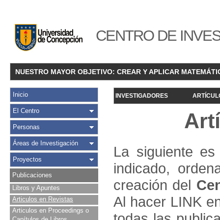
CENTRO DE INVES
NUESTRO MAYOR OBJETIVO: CREAR Y APLICAR MATEMÁTI
Inicio
INVESTIGADORES
ARTÍCUL
El Centro
Art
Personas
Áreas de Investigación
La siguiente es 
Proyectos
indicado, orden
Publicaciones
creación del
Cen
Libros y Apuntes
Al hacer LINK en
Articulos en Revistas
Articulos en Proceedings o
todas las public
Capítulos de Libros