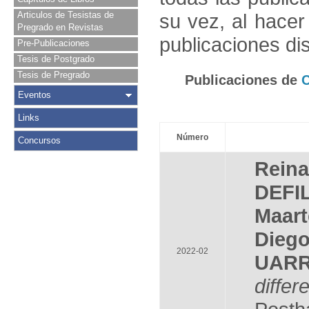
Articulos de Tesistas de
su vez, al hace
Pregrado en Revistas
publicaciones di
Pre-Publicaciones
Tesis de Postgrado
Tesis de Pregrado
Publicaciones de
Eventos
Links
Número
Concursos
Rein
DEFIL
Maar
Die
2022-02
UAR
diffe